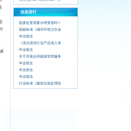
·
建筑物垃圾中转清运服务企
这
信息排行
·
警用无人机服务企业资质证
·
无人机应急救援服务企业资
业
·
固废处置需要办理资质吗？
·
无人机清洗喷涂服务企业资
对
·
国家标准《城市环境卫生设
·
无人机运维风险管控服务能
·
毕业留念
·
《清洁清洗行业产品准入资
企
·
毕业留念
诚
·
关于开展合同能源管理服务
·
毕业留念
·
毕业留念
·
毕业留念
·
行业标准《建筑垃圾处理技
·
毕业留念
·
环卫企业常用资质认证证书
·
毕业留念
·
浅析城市环卫行业市场化改
·
第十二期