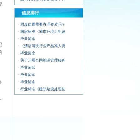
交
·
建筑物垃圾中转清运服务企
。
信息排行
·
警用无人机服务企业资质证
·
无人机应急救援服务企业资
·
固废处置需要办理资质吗？
·
无人机清洗喷涂服务企业资
·
国家标准《城市环境卫生设
·
无人机运维风险管控服务能
·
毕业留念
记
·
《清洁清洗行业产品准入资
的
·
毕业留念
·
关于开展合同能源管理服务
·
毕业留念
·
毕业留念
环
·
毕业留念
·
行业标准《建筑垃圾处理技
·
毕业留念
了
·
环卫企业常用资质认证证书
·
毕业留念
·
浅析城市环卫行业市场化改
·
第十二期