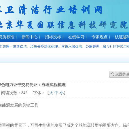
资质标准
新闻中心
招标投标
在线学习
专家观点
认证咨
环卫管理、道路保洁、垃圾分类清运处理、河道水域保洁、公厕管养、城乡社区环境卫
绿色电力证书交易凭证：办理流程梳理
阅读次数：
842
字体：【
大
中
小
】
生能源发展的关键工具
益重视的背景下，可再生能源的发展已成为全球能源转型的重要方向。绿