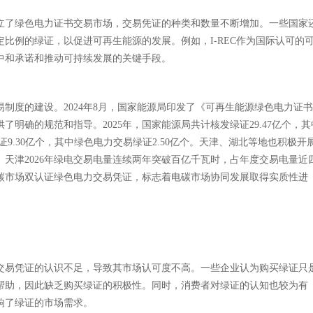
立了绿色电力证书交易市场，交易凭证的种类和数量不断增加。一些国家
比例的绿证，以促进可再生能源的发展。例如，I-REC作为国际认可的
中和承诺和推动可持续发展的关键手段。
制度的建设。2024年8月，国家能源局印发了《可再生能源绿色电力证
明确的规范和指导。2025年，国家能源局共计核发绿证29.47亿个，其
证9.30亿个，其中绿色电力交易绿证2.50亿个。天津、湖北等地也积极开
天津2026年绿电交易电量连续两年突破百亿千瓦时，占年度交易电量近
电碳市场双认证绿色电力交易凭证，标志着电碳市场协同发展取得实质性进
交易凭证的认识不足，导致其市场认可度不高。一些企业认为购买绿证只
帮助，因此缺乏购买绿证的积极性。同时，消费者对绿证的认知也较为有
响了绿证的市场需求。