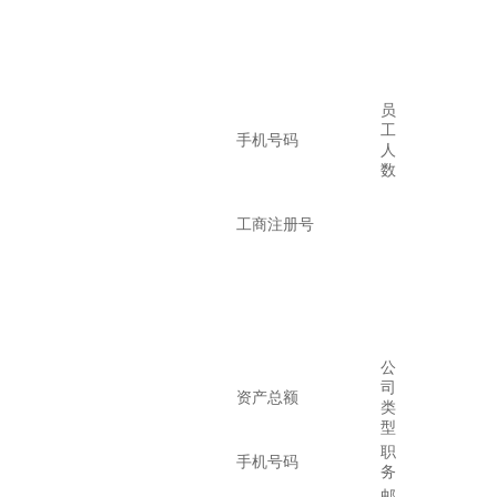
员
工
手机号码
人
数
工商注册号
公
司
资产总额
类
型
职
手机号码
务
邮