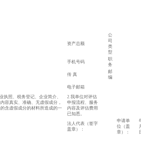
公
司
资产总额
类
型
职
手机号码
务
邮
传 真
编
电子邮箱
营业执照、税务登记、企业简介、
2.我单位对评估
料内容真实、准确、无虚假成分，
申报流程、服务
切的含虚假成分的材料所造成的一
内容及评估费用
已知悉。
申请单
法人代表（签字
位（盖
盖章）：
章）：