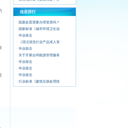
·
建筑物垃圾中转清运服务企
的
信息排行
·
警用无人机服务企业资质证
·
无人机应急救援服务企业资
·
固废处置需要办理资质吗？
·
无人机清洗喷涂服务企业资
·
国家标准《城市环境卫生设
·
无人机运维风险管控服务能
·
毕业留念
·
《清洁清洗行业产品准入资
获
·
毕业留念
·
关于开展合同能源管理服务
·
毕业留念
·
毕业留念
提
·
毕业留念
·
行业标准《建筑垃圾处理技
·
毕业留念
·
环卫企业常用资质认证证书
·
毕业留念
·
浅析城市环卫行业市场化改
·
第十二期